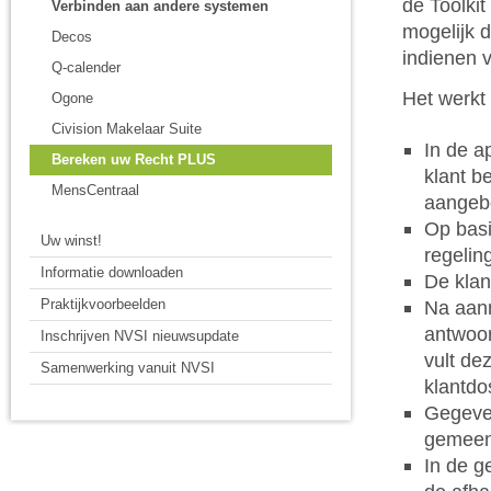
de Toolki
Verbinden aan andere systemen
mogelijk 
Decos
indienen 
Q-calender
Het werkt 
Ogone
Civision Makelaar Suite
In de a
Bereken uw Recht PLUS
klant b
MensCentraal
aangeb
Op basi
Uw winst!
regeling
Informatie downloaden
De klan
Na aanm
Praktijkvoorbeelden
antwoor
Inschrijven NVSI nieuwsupdate
vult de
Samenwerking vanuit NVSI
klantdo
Gegeven
gemeent
In de g