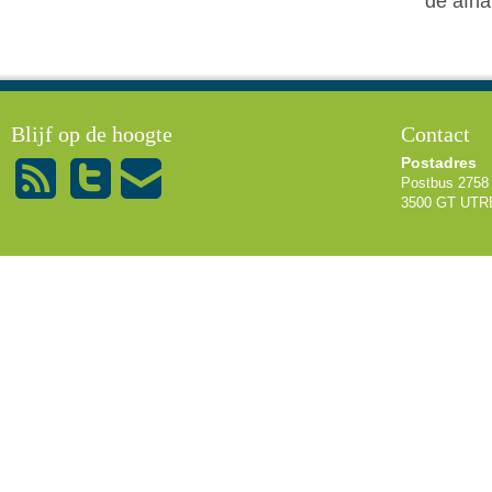
de afha
U bent hier
Blijf op de hoogte
Contact
Postadres
Postbus 2758
3500 GT UT