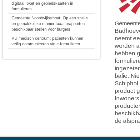
digitaal loket en gebiedskaarten in
formulieren
Gemeente Noordwijkerhout: Op een snelle
Gemeente 
en gemakkelijke manier taxatierapporten
beschikbaar stellen voor burgers
Badhoeve
neemt een
VU medisch centrum: patiënten kunnen
veilig communiceren via e-formulieren
worden aa
hebben g
formulie
ingezete
balie. Ni
Schiphol 
product
g
Inwoners
producten
beschikba
de afspraa
U bent hier