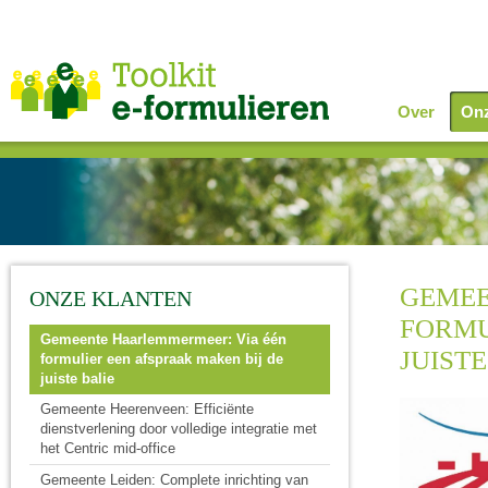
Over
Onz
GEMEE
ONZE KLANTEN
FORMU
Gemeente Haarlemmermeer: Via één
JUISTE
formulier een afspraak maken bij de
juiste balie
Gemeente Heerenveen: Efficiënte
dienstverlening door volledige integratie met
het Centric mid-office
Gemeente Leiden: Complete inrichting van