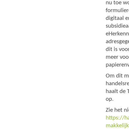
nu toe wo
formulier
digitaal 
subsidiea
eHerkenni
adresgege
dit is vo
meer voor
papieren
Om dit mo
handelsre
haalt de 
op.
https://
makkelijke