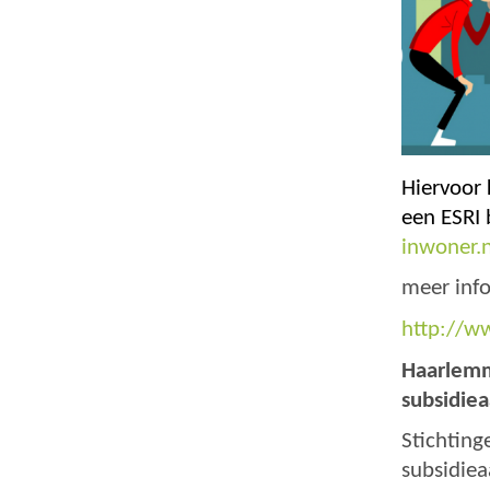
Hiervoor
een ESRI 
inwoner.
meer info
http://ww
Haarlemm
subsidie
Stichting
subsidiea