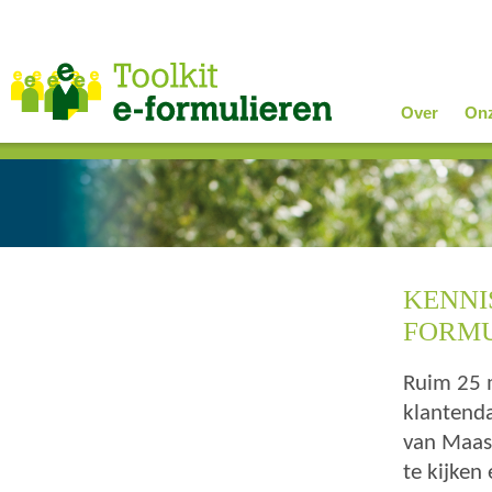
Over
Onz
KENNI
FORMU
Ruim 25 
klantenda
van Maast
te kijken