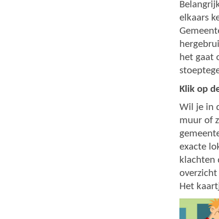
Belangrij
elkaars k
Gemeenten
hergebrui
het gaat 
stoeptege
Klik op d
Wil je in
muur of z
gemeente.
exacte lo
klachten 
overzicht
Het kaart