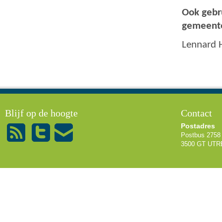
Ook gebr
gemeent
Lennard H
U bent hier
Blijf op de hoogte
Contact
Postadres
Postbus 2758
3500 GT UT